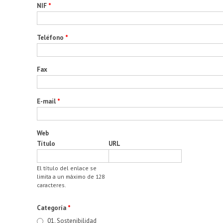
NIF
*
Teléfono
*
Fax
E-mail
*
Web
Título
URL
El título del enlace se
limita a un máximo de 128
caracteres.
Categoría
*
01. Sostenibilidad