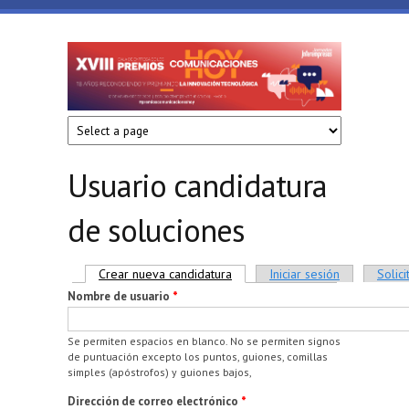
Pasar al contenido principal
17º Premios
17º Premios
ComunicacionesHoy
Comunicacione
Usuario candidatura
de soluciones
Solapas principales
Crear nueva candidatura
(solapa activa)
Iniciar sesión
Solic
Nombre de usuario
*
Se permiten espacios en blanco. No se permiten signos
de puntuación excepto los puntos, guiones, comillas
simples (apóstrofos) y guiones bajos,
Dirección de correo electrónico
*