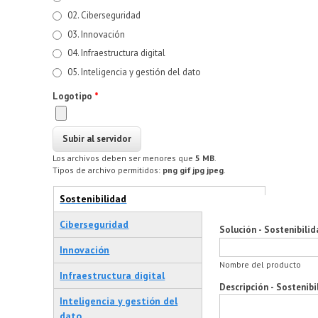
02. Ciberseguridad
03. Innovación
04. Infraestructura digital
05. Inteligencia y gestión del dato
Logotipo
*
Los archivos deben ser menores que
5 MB
.
Tipos de archivo permitidos:
png gif jpg jpeg
.
Pestañas verticales
Sostenibilidad
(solapa activa)
Ciberseguridad
Solución - Sostenibilid
Innovación
Nombre del producto
Infraestructura digital
Descripción - Sostenibi
Inteligencia y gestión del
dato